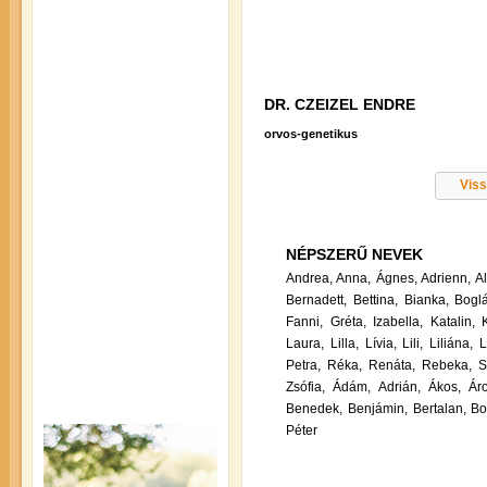
DR. CZEIZEL ENDRE
orvos-genetikus
Viss
NÉPSZERŰ NEVEK
Andrea,
Anna,
Ágnes,
Adrienn,
A
Bernadett,
Bettina,
Bianka,
Boglá
Fanni,
Gréta,
Izabella,
Katalin,
Laura,
Lilla,
Lívia,
Lili,
Liliána,
L
Petra,
Réka,
Renáta,
Rebeka,
S
Zsófia,
Ádám,
Adrián,
Ákos,
Ár
Benedek,
Benjámin,
Bertalan,
Bo
Péter