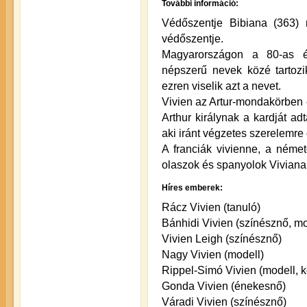
További információ:
Védőszentje Bibiana (363) 
védőszentje.
Magyarországon a 80-as é
népszerű nevek közé tartoz
ezren viselik azt a nevet.
Vivien az Artur-mondakörben 
Arthur királynak a kardját adt
aki iránt végzetes szerelemre 
A franciák vivienne, a német
olaszok és spanyolok Viviana 
Híres emberek:
Rácz Vivien (tanuló)
Bánhidi Vivien (színésznő, mo
Vivien Leigh (színésznő)
Nagy Vivien (modell)
Rippel-Simó Vivien (modell, 
Gonda Vivien (énekesnő)
Váradi Vivien (színésznő)