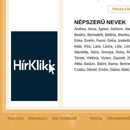
Vissza a 
NÉPSZERŰ NEVEK
Andrea,
Anna,
Ágnes,
Adrienn,
Al
Beatrix,
Bernadett,
Bettina,
Bianka
Erika,
Evelin,
Fanni,
Gréta,
Izabella
Kata,
Kíra,
Lara,
Laura,
Lilla,
Lívi
Nikoletta,
Nóra,
Orsolya,
Petra,
R
Tünde,
Viktória,
Vivien,
Zsanett,
Zs
Attila,
Balázs,
Bálint,
Barna,
Bence
Csaba,
Dániel,
Endre,
Gábor,
Máté,
Kapcsolat
Impresszum
Jogi nyilatkozat
Névnap
Névnapkeres