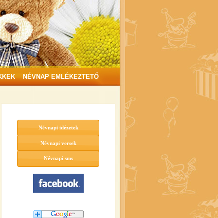
KKEK
NÉVNAP EMLÉKEZTETŐ
Névnapi idézetek
Névnapi versek
Névnapi sms