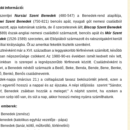
bi információ:
zentjei
Nursiai Szent Benedek
(480-547) a Benedek-rend alapítója,
nei Szent Benedek
(750-821) bencés apát, nyugati gót nemesi családból
azott, apja katonának szánta, de ő szerzetesnek állt,
Biscop Szent Benedek
689) észak-angliai nemesi családból származott, bencés apát és
Mór Szent
dek
(1526-1589) szerzetes, aki Etiópiából származott és rabszolgaként került
cíliai királyságba. Őt az amerikai feketék tisztelik szentként.
ztnévként már a XVI. században a leggyakoribb férfinévnek számított, később
an népszerűsége csökkent. Az 1980-90-es években ismét kedvelt név lett,
inkban is szerepel a legnépszerűbb férfinevek között. Családnévként is
ri, a Benedek névből származik a Bedő, Beke, Benda, Bende, Bene, Benke,
, Benkó, Benős családneveink.
ek-napja (március 21.) a csillagászati tavasz beköszöntét jelenti, ezen a
 egyenlő hosszú a nappal és az éjszaka. A népi időjóslás szerint "Sándor,
ef, Benedek zsákban hozzák a meleget." A néphit szerint, ha ezeken a
on szép idő van, és süt a nap, akkor hosszú meleg nyárra számíthatunk.
s emberek:
 Benedek (zenész)
Benedek (katolikus egyház vezetője - pápa)
 Benedek (tanár, költő, műfordító, történetíró)