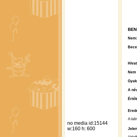
BEN
Nem
Bece
Hiva
Nem 
Gyak
A név
Érték
Erede
A lat
Jelen