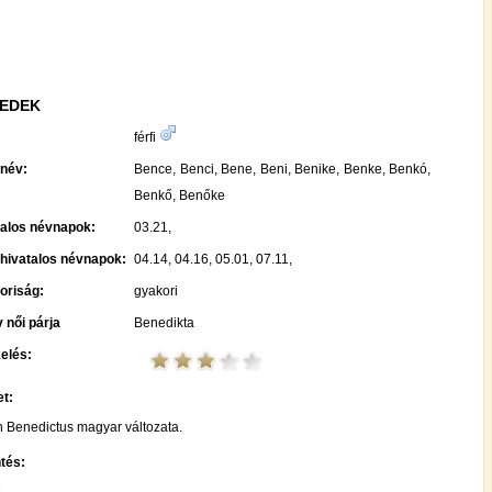
EDEK
:
férfi
név:
Bence, Benci, Bene, Beni, Benike, Benke, Benkó,
Benkő, Benőke
talos névnapok:
03.21,
hivatalos névnapok:
04.14, 04.16, 05.01, 07.11,
oriság:
gyakori
 női párja
Benedikta
elés:
t:
in Benedictus magyar változata.
tés: