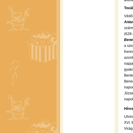
áldott
Továb
Védős
Ania
szárm
(628-
Bene
a szi
Keres
azonb
napja
gyako
Benkő
Bened
napon
Józs
napok
Híre
Uhrin
XVI. 
Virág