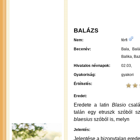
BALÁZS
Nem:
férfi
Becenév:
Bala, Balá
Balika, Ba
Hivatalos névnapok:
02.03,
Gyakoriság:
gyakori
Értékelés:
Eredet:
Eredete a latin
Blasio
csal
talán egy etruszk szóból s
blaesius
szóból is, melyn
Jelentés:
Jelentése a bizonytalan erede