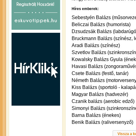
Híres emberek:
Sebestyén Balázs (műsorveze
Beliczai Balázs (humorista)
Dzsudzsák Balázs (labdarúgó
Bruckmann Balázs (színész, 
Aradi Balázs (színész)
Szvetlov Balázs (szinkronszí
Kowalsky Balázs Gyula (éneke
Havasi Balázs (zongoraművé
Csete Balázs (festő, tanár)
Németh Balázs (motorversen
Kiss Balázs (sportoló - kalap
Magyar Balázs (hadvezér)
Czanik balázs (aerobic edző)
Simonyi Balázs (szinkronszíné
Barna Balázs (énekes)
Benik Balázs (raliversenyző)
Vissza a 