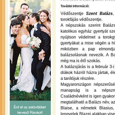
További információ:
Védőszentje
Szent Balázs
,
torokfájás védőszentje.
A népszokás szerint Baláz
katolikus egyház gyertyát sze
nyújtson védelmet a torokg
gyertyákat a mise végén a hív
miközben a pap elmondja 
balázsolásnak nevezik. A Ba
még ma is élő szokás.
A balázsjárás is a február 3-
diákok házról házra jártak, é
a tanítójuk részére.
Magyarországon népszerűsé
manapság is a népszrűsé
Családnévként is igen gyakor
megtalálható a Balázs név, az
Blaise, a németek Blasius,
lengyelek Blazej alakban visel