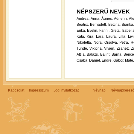
NÉPSZERŰ NEVEK
Andrea,
Anna,
Ágnes,
Adrienn,
Al
Beatrix,
Bernadett,
Bettina,
Bianka
Erika,
Evelin,
Fanni,
Gréta,
Izabella
Kata,
Kíra,
Lara,
Laura,
Lilla,
Lívi
Nikoletta,
Nóra,
Orsolya,
Petra,
R
Tünde,
Viktória,
Vivien,
Zsanett,
Zs
Attila,
Balázs,
Bálint,
Barna,
Bence
Csaba,
Dániel,
Endre,
Gábor,
Máté,
Kapcsolat
Impresszum
Jogi nyilatkozat
Névnap
Névnapkeres