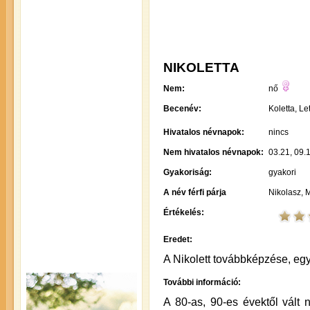
NIKOLETTA
Nem:
nő
Becenév:
Koletta, Let
Hivatalos névnapok:
nincs
Nem hivatalos névnapok:
03.21, 09.1
Gyakoriság:
gyakori
A név férfi párja
Nikolasz, 
Értékelés:
Eredet:
A Nikolett továbbképzése, eg
További információ:
A 80-as, 90-es évektől vált