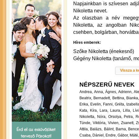
Napjainkban is szívesen adj
Nikoletta nevet.
Az olaszban a név megegy
Nikoletta, az angolban Niko
csehben, bolgárban, horvátban
Híres emberek:
Szőke Nikoletta (énekesnő)
Gégény Nikoletta (tanárnő, mo
Vissza a 
NÉPSZERŰ NEVEK
Andrea,
Anna,
Ágnes,
Adrienn,
Al
Beatrix,
Bernadett,
Bettina,
Bianka
Erika,
Evelin,
Fanni,
Gréta,
Izabella
Kata,
Kíra,
Lara,
Laura,
Lilla,
Lívi
Nikoletta,
Nóra,
Orsolya,
Petra,
R
Tünde,
Viktória,
Vivien,
Zsanett,
Zs
Attila,
Balázs,
Bálint,
Barna,
Bence
Csaba,
Dániel,
Endre,
Gábor,
Máté,