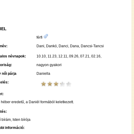
IEL
:
férfi
név:
Dani, Dankó, Danci, Dana, Dancsi-Tancsi
talos névnapok:
10.10, 11.23, 12.11, 09.26, 07.21, 02.16,
oriság:
nagyon gyakori
 női párja
Daniella
elés:
t:
 héber eredetű, a Daniél formából keletkezett.
tés:
í bírám, Isten bírója
bi információ: