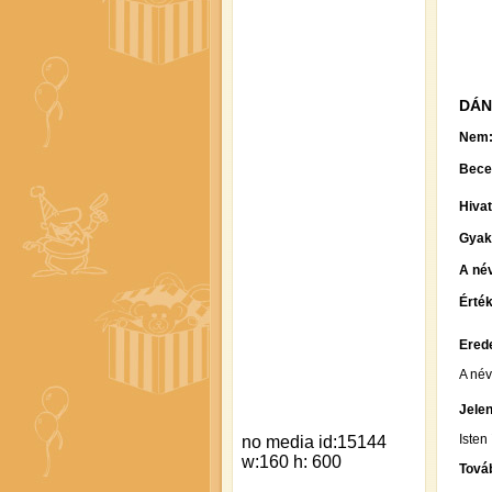
DÁN
Nem
Bece
Hiva
Gyak
A név
Érték
Erede
A név
Jelen
Isten 
Továb