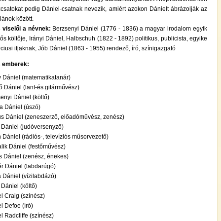
csatokat pedig Dániel-csatnak nevezik, amiért azokon Dánielt ábrázolják az
lánok között.
 viselői a névnek:
Berzsenyi Dániel (1776 - 1836) a magyar irodalom egyik
tős költője, Irányi Dániel, Halbschuh (1822 - 1892) politikus, publicista, egyike
ciusi ifjaknak, Jób Dániel (1863 - 1955) rendező, író, színigazgató
s emberek:
 Dániel (matematikatanár)
 Dániel (lant-és gitárművész)
enyi Dániel (költő)
a Dániel (úszó)
us Dániel (zeneszerző, előadóművész, zenész)
 Dániel (judóversenyző)
n Dániel (rádiós-, televíziós műsorvezető)
lik Dániel (festőművész)
s Dániel (zenész, énekes)
r Dániel (labdarúgó)
 Dániel (vízilabdázó)
 Dániel (költő)
l Craig (színész)
l Defoe (író)
l Radcliffe (színész)