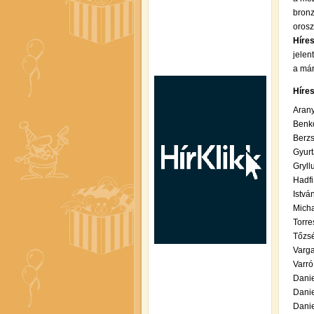
bronz
orosz
Híres
jelen
a már
Híre
Arany
Benkő
Berzs
Gyurt
Gryll
Hadfi
Istvá
Micha
Torre
Tőzsé
Varga
Varró
Danie
Danie
Danie