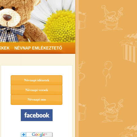
KKEK
NÉVNAP EMLÉKEZTETŐ
Névnapi idézetek
Névnapi versek
Névnapi sms