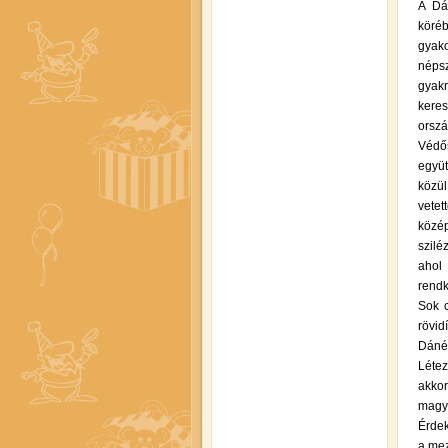
A Dá
köré
gyako
néps
gyak
kere
orszá
Védős
együt
közü
vetet
közép
szilé
ahol 
rendk
Sok c
rövid
Dáné,
Létez
akkor
magy
Érdek
a mez