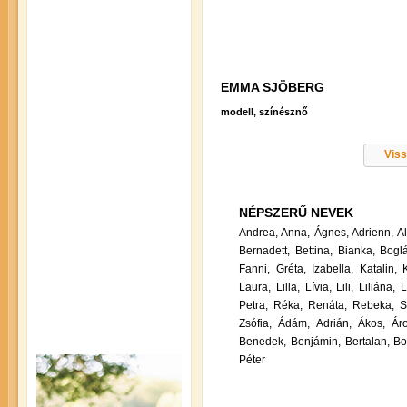
EMMA SJÖBERG
modell, színésznő
Viss
NÉPSZERŰ NEVEK
Andrea,
Anna,
Ágnes,
Adrienn,
A
Bernadett,
Bettina,
Bianka,
Boglá
Fanni,
Gréta,
Izabella,
Katalin,
Laura,
Lilla,
Lívia,
Lili,
Liliána,
L
Petra,
Réka,
Renáta,
Rebeka,
S
Zsófia,
Ádám,
Adrián,
Ákos,
Ár
Benedek,
Benjámin,
Bertalan,
Bo
Péter