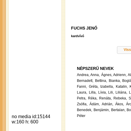
FUCHS JENŐ
kardvívó
Viss
NÉPSZERŰ NEVEK
Andrea,
Anna,
Ágnes,
Adrienn,
A
Bernadett,
Bettina,
Bianka,
Boglá
Fanni,
Gréta,
Izabella,
Katalin,
Laura,
Lilla,
Lívia,
Lili,
Liliána,
L
Petra,
Réka,
Renáta,
Rebeka,
S
Zsófia,
Ádám,
Adrián,
Ákos,
Ár
Benedek,
Benjámin,
Bertalan,
Bo
Péter