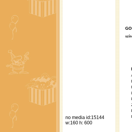
GO
szí