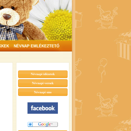
KKEK
NÉVNAP EMLÉKEZTETŐ
Névnapi idézetek
Névnapi versek
Névnapi sms