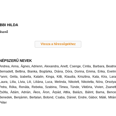
BBI HILDA
nésznő
Vissza a hírességekhez
NÉPSZERŰ NEVEK
Andrea,
Anna,
Ágnes,
Adrienn,
Alexandra,
Anett,
Csenge,
Cintia,
Barbara,
Beatrix
Bernadett,
Bettina,
Bianka,
Boglárka,
Diána,
Dóra,
Dorina,
Emma,
Erika,
Evelin
Fanni,
Gréta,
Izabella,
Katalin,
Kinga,
Kitti,
Klaudia,
Krisztina,
Kata,
Kíra,
Lara
Laura,
Lilla,
Lívia,
Lili,
Liliána,
Luca,
Melinda,
Nikolett,
Nikoletta,
Nóra,
Orsolya
Petra,
Réka,
Renáta,
Rebeka,
Szabina,
Tímea,
Tünde,
Viktória,
Vivien,
Zsanett
Zsófia,
Ádám,
Adrián,
Ákos,
Áron,
Árpád,
Attila,
Balázs,
Bálint,
Barna,
Bence
Benedek,
Benjámin,
Bertalan,
Botond,
Csaba,
Dániel,
Endre,
Gábor,
Máté,
Milán
Péter