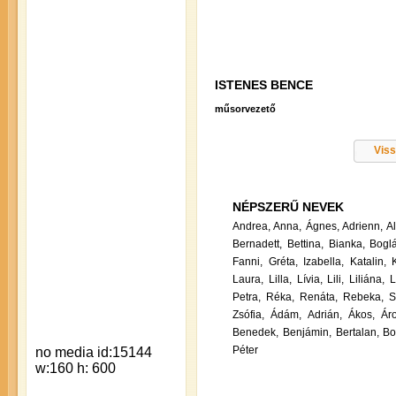
ISTENES BENCE
műsorvezető
Viss
NÉPSZERŰ NEVEK
Andrea,
Anna,
Ágnes,
Adrienn,
A
Bernadett,
Bettina,
Bianka,
Boglá
Fanni,
Gréta,
Izabella,
Katalin,
Laura,
Lilla,
Lívia,
Lili,
Liliána,
L
Petra,
Réka,
Renáta,
Rebeka,
S
Zsófia,
Ádám,
Adrián,
Ákos,
Ár
Benedek,
Benjámin,
Bertalan,
Bo
Péter