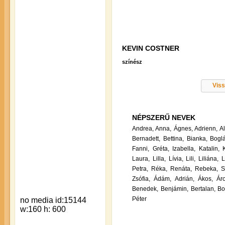
KEVIN COSTNER
színész
Viss
NÉPSZERŰ NEVEK
Andrea,
Anna,
Ágnes,
Adrienn,
A
Bernadett,
Bettina,
Bianka,
Boglá
Fanni,
Gréta,
Izabella,
Katalin,
Laura,
Lilla,
Lívia,
Lili,
Liliána,
L
Petra,
Réka,
Renáta,
Rebeka,
S
Zsófia,
Ádám,
Adrián,
Ákos,
Ár
Benedek,
Benjámin,
Bertalan,
Bo
Péter