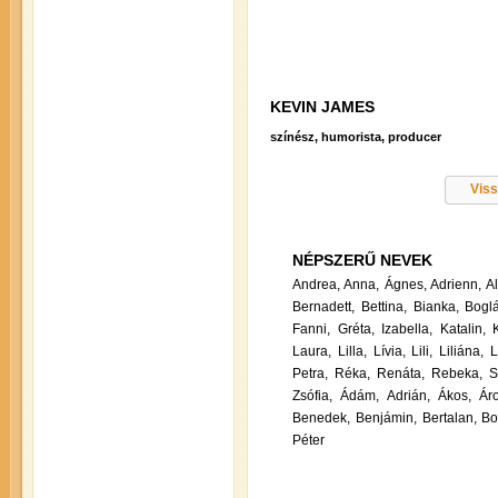
KEVIN JAMES
színész, humorista, producer
Viss
NÉPSZERŰ NEVEK
Andrea,
Anna,
Ágnes,
Adrienn,
A
Bernadett,
Bettina,
Bianka,
Boglá
Fanni,
Gréta,
Izabella,
Katalin,
Laura,
Lilla,
Lívia,
Lili,
Liliána,
L
Petra,
Réka,
Renáta,
Rebeka,
S
Zsófia,
Ádám,
Adrián,
Ákos,
Ár
Benedek,
Benjámin,
Bertalan,
Bo
Péter