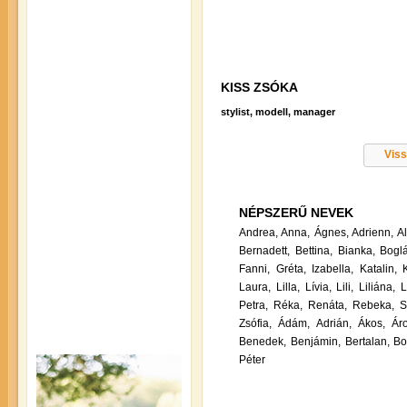
KISS ZSÓKA
stylist, modell, manager
Viss
NÉPSZERŰ NEVEK
Andrea,
Anna,
Ágnes,
Adrienn,
A
Bernadett,
Bettina,
Bianka,
Boglá
Fanni,
Gréta,
Izabella,
Katalin,
Laura,
Lilla,
Lívia,
Lili,
Liliána,
L
Petra,
Réka,
Renáta,
Rebeka,
S
Zsófia,
Ádám,
Adrián,
Ákos,
Ár
Benedek,
Benjámin,
Bertalan,
Bo
Péter