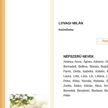
LOVAGI MILÁN
fotóművész
Viss
NÉPSZERŰ NEVEK
Andrea,
Anna,
Ágnes,
Adrienn,
A
Bernadett,
Bettina,
Bianka,
Boglá
Fanni,
Gréta,
Izabella,
Katalin,
Laura,
Lilla,
Lívia,
Lili,
Liliána,
L
Petra,
Réka,
Renáta,
Rebeka,
S
Zsófia,
Ádám,
Adrián,
Ákos,
Ár
Benedek,
Benjámin,
Bertalan,
Bo
Péter