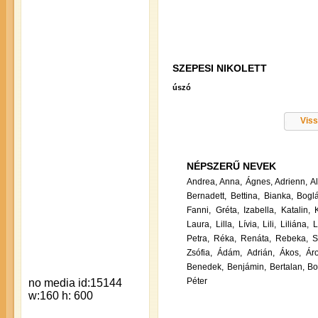
SZEPESI NIKOLETT
úszó
Viss
NÉPSZERŰ NEVEK
Andrea,
Anna,
Ágnes,
Adrienn,
A
Bernadett,
Bettina,
Bianka,
Boglá
Fanni,
Gréta,
Izabella,
Katalin,
Laura,
Lilla,
Lívia,
Lili,
Liliána,
L
Petra,
Réka,
Renáta,
Rebeka,
S
Zsófia,
Ádám,
Adrián,
Ákos,
Ár
Benedek,
Benjámin,
Bertalan,
Bo
Péter