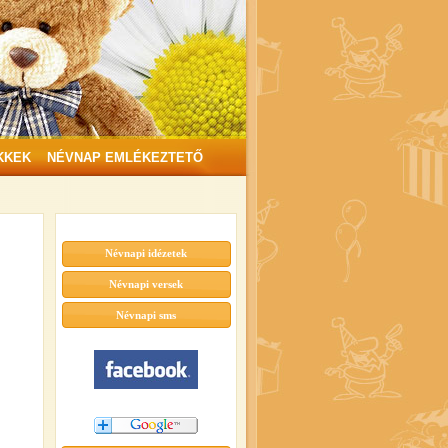
KKEK
NÉVNAP EMLÉKEZTETŐ
Névnapi idézetek
Névnapi versek
Névnapi sms