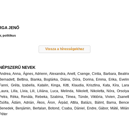
RGA JENŐ
r, politikus
Vissza a hírességekhez
NÉPSZERŰ NEVEK
Andrea,
Anna,
Ágnes,
Adrienn,
Alexandra,
Anett,
Csenge,
Cintia,
Barbara,
Beatrix
Bernadett,
Bettina,
Bianka,
Boglárka,
Diána,
Dóra,
Dorina,
Emma,
Erika,
Evelin
Fanni,
Gréta,
Izabella,
Katalin,
Kinga,
Kitti,
Klaudia,
Krisztina,
Kata,
Kíra,
Lara
Laura,
Lilla,
Lívia,
Lili,
Liliána,
Luca,
Melinda,
Nikolett,
Nikoletta,
Nóra,
Orsolya
Petra,
Réka,
Renáta,
Rebeka,
Szabina,
Tímea,
Tünde,
Viktória,
Vivien,
Zsanett
Zsófia,
Ádám,
Adrián,
Ákos,
Áron,
Árpád,
Attila,
Balázs,
Bálint,
Barna,
Bence
Benedek,
Benjámin,
Bertalan,
Botond,
Csaba,
Dániel,
Endre,
Gábor,
Máté,
Milán
Péter