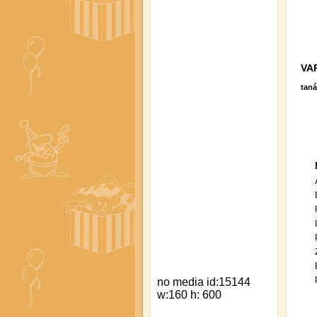
VA
taná