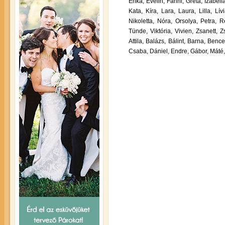
Erika,
Evelin,
Fanni,
Gréta,
Izabella
Kata,
Kíra,
Lara,
Laura,
Lilla,
Lívi
Nikoletta,
Nóra,
Orsolya,
Petra,
R
Tünde,
Viktória,
Vivien,
Zsanett,
Zs
Attila,
Balázs,
Bálint,
Barna,
Bence
Csaba,
Dániel,
Endre,
Gábor,
Máté,