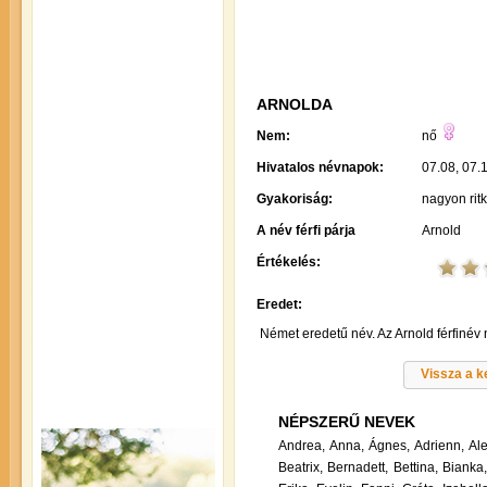
ARNOLDA
Nem:
nő
Hivatalos névnapok:
07.08, 07.
Gyakoriság:
nagyon rit
A név férfi párja
Arnold
Értékelés:
Eredet:
Német eredetű név. Az Arnold férfinév n
Vissza a 
NÉPSZERŰ NEVEK
Andrea,
Anna,
Ágnes,
Adrienn,
Al
Beatrix,
Bernadett,
Bettina,
Bianka