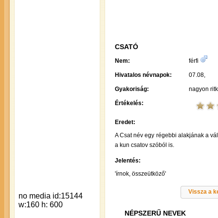
CSATÓ
Nem:
férfi
Hivatalos névnapok:
07.08,
Gyakoriság:
nagyon rit
Értékelés:
Eredet:
A Csat név egy régebbi alakjának a vált
a kun csatov szóból is.
Jelentés:
'írnok, összeütköző'
Vissza a 
NÉPSZERŰ NEVEK