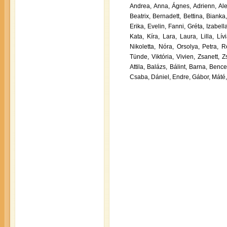
Andrea,
Anna,
Ágnes,
Adrienn,
Al
Beatrix,
Bernadett,
Bettina,
Bianka
Erika,
Evelin,
Fanni,
Gréta,
Izabella
Kata,
Kíra,
Lara,
Laura,
Lilla,
Lívi
Nikoletta,
Nóra,
Orsolya,
Petra,
R
Tünde,
Viktória,
Vivien,
Zsanett,
Zs
Attila,
Balázs,
Bálint,
Barna,
Bence
Csaba,
Dániel,
Endre,
Gábor,
Máté,