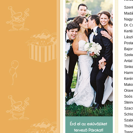
Szent
Madác
Nagy 
Dr. C
Kerté
Lászl
Posta
Bajor
Szeke
Antal
Sinko
Harma
Kerén
Makov
Orave
Soós 
Stein
Szacs
Schlo
Szabi
Thökö
Trenc