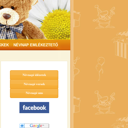
KKEK
NÉVNAP EMLÉKEZTETŐ
Névnapi idézetek
Névnapi versek
Névnapi sms