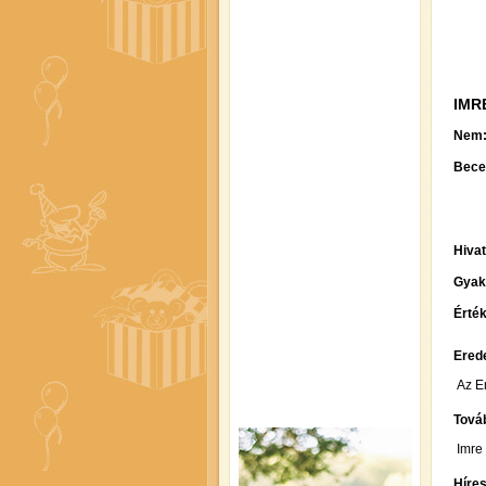
IMR
Nem
Bece
Hiva
Gyak
Érték
Erede
Az E
Továb
Imre 
Híre