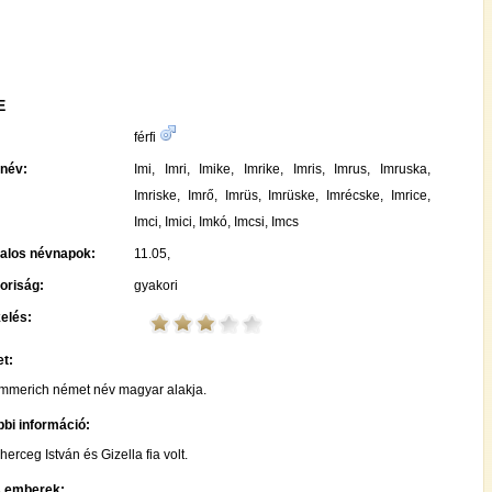
E
:
férfi
név:
Imi, Imri, Imike, Imrike, Imris, Imrus, Imruska,
Imriske, Imrő, Imrüs, Imrüske, Imrécske, Imrice,
Imci, Imici, Imkó, Imcsi, Imcs
talos névnapok:
11.05,
oriság:
gyakori
elés:
t:
mmerich német név magyar alakja.
bi információ:
herceg István és Gizella fia volt.
s emberek: