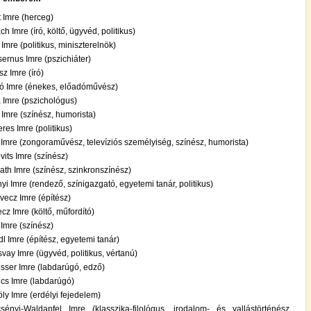
 Imre (herceg)
h Imre (író, költő, ügyvéd, politikus)
Imre (politikus, miniszterelnök)
sernus Imre (pszichiáter)
sz Imre (író)
ó Imre (énekes, előadóművész)
 Imre (pszichológus)
 Imre (színész, humorista)
res Imre (politikus)
 Imre (zongoraművész, televíziós személyiség, színész, humorista)
vits Imre (színész)
th Imre (színész, szinkronszínész)
yi Imre (rendező, színigazgató, egyetemi tanár, politikus)
ecz Imre (építész)
cz Imre (költő, műfordító)
Imre (színész)
dl Imre (építész, egyetemi tanár)
vay Imre (ügyvéd, politikus, vértanú)
sser Imre (labdarúgó, edző)
cs Imre (labdarúgó)
ly Imre (erdélyi fejedelem)
sényi-Waldapfel Imre (klasszika-filológus, irodalom- és vallástörténész,