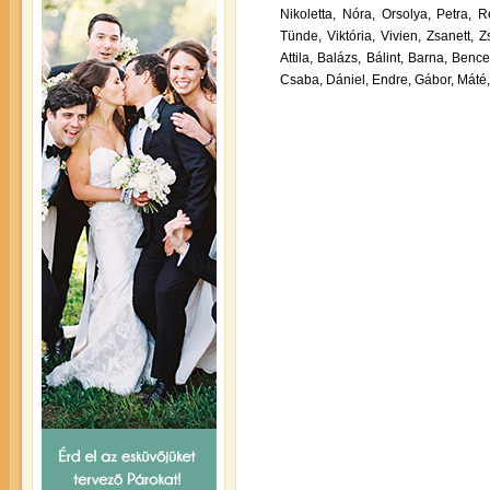
Nikoletta,
Nóra,
Orsolya,
Petra,
R
Tünde,
Viktória,
Vivien,
Zsanett,
Zs
Attila,
Balázs,
Bálint,
Barna,
Bence
Csaba,
Dániel,
Endre,
Gábor,
Máté,