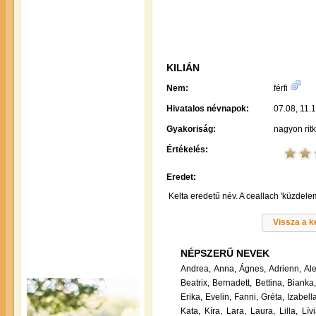
KILIÁN
Nem:
férfi
Hivatalos névnapok:
07.08, 11.1
Gyakoriság:
nagyon rit
Értékelés:
Eredet:
Kelta eredetű név. A ceallach 'küzdele
Vissza a 
NÉPSZERŰ NEVEK
Andrea,
Anna,
Ágnes,
Adrienn,
Al
Beatrix,
Bernadett,
Bettina,
Bianka
Erika,
Evelin,
Fanni,
Gréta,
Izabella
Kata,
Kíra,
Lara,
Laura,
Lilla,
Lívi